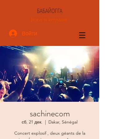
БАБАЙОГГА
йога и коучинг
Войти
sachinecom
сб, 21 дек.
  |  
Dakar, Sénégal
Concert explosif , deux géants de la