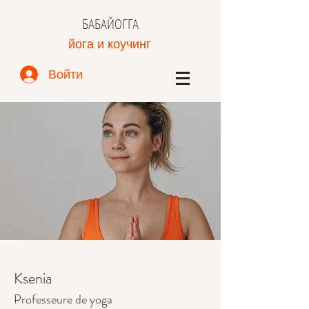
БАБАЙОГГА
йога и коучинг
Войти
Ksenia
Professeure
de yoga