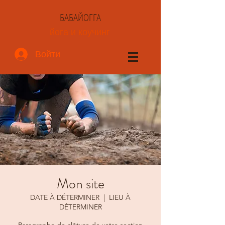
БАБАЙОГГА
йога и коучинг
Войти
Mon site
DATE À DÉTERMINER
  |  
LIEU À
DÉTERMINER