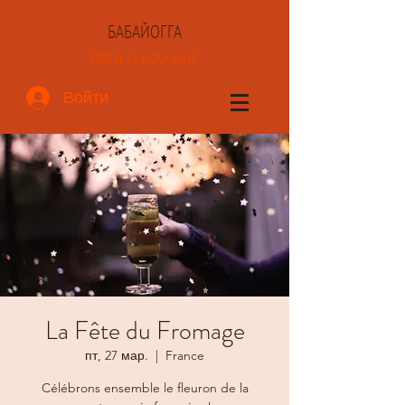
БАБАЙОГГА
йога и коучинг
Войти
La Fête du Fromage
пт, 27 мар.
  |  
France
Célébrons ensemble le fleuron de la