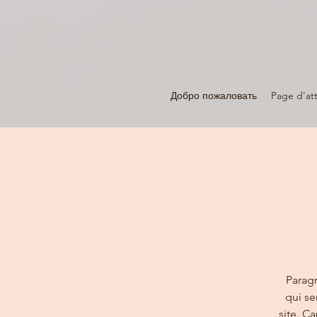
Добро пожаловать
Page d'att
Paragr
qui se
site. C