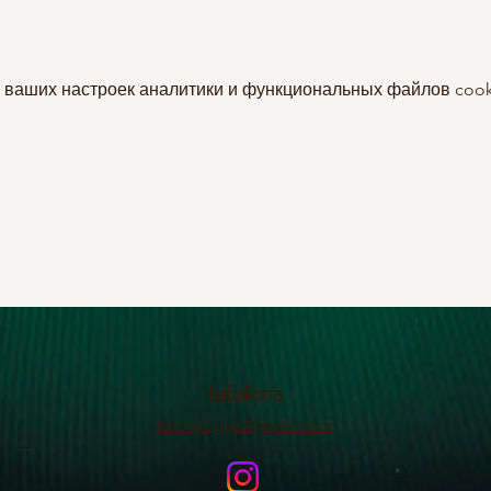
 ваших настроек аналитики и функциональных файлов cook
бабайогга
babayogga@gmail.com