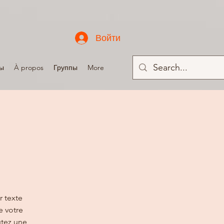
Войти
ы
À propos
Группы
More
r texte
e votre
utez une