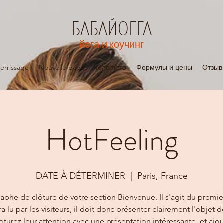
БАБАЙОГГА
йога и коучинг
errissage
Nouvelle page
тело лето
Формулы и цены
Отзыв
HotFeeling
DATE À DÉTERMINER
  |  
Paris, France
aphe de clôture de votre section Bienvenue. Il s'agit du premie
ra lu par les visiteurs, il doit donc présenter clairement l'objet d
apturez leur attention avec une présentation intéressante, et ajo