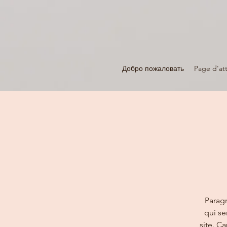
Добро пожаловать
Page d'att
Paragr
qui se
site. C