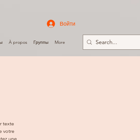
Войти
ы
À propos
Группы
More
r texte
e votre
utez une