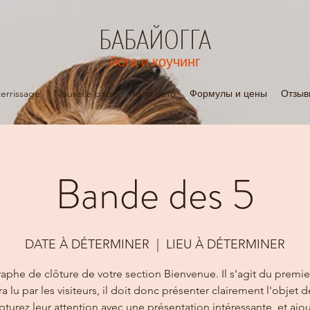
БАБАЙОГГА
йога и коучинг
errissage
Nouvelle page
тело лето
Формулы и цены
Отзыв
Bande des 5
DATE À DÉTERMINER
  |  
LIEU À DÉTERMINER
aphe de clôture de votre section Bienvenue. Il s'agit du premie
ra lu par les visiteurs, il doit donc présenter clairement l'objet d
apturez leur attention avec une présentation intéressante, et ajo