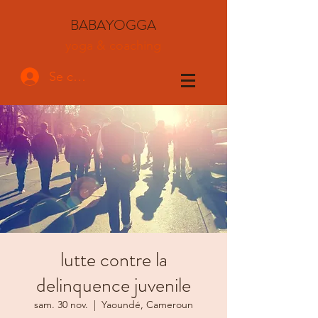
BABAYOGGA
yoga & coaching
Se connecter
lutte contre la
delinquence juvenile
sam. 30 nov.
  |  
Yaoundé, Cameroun