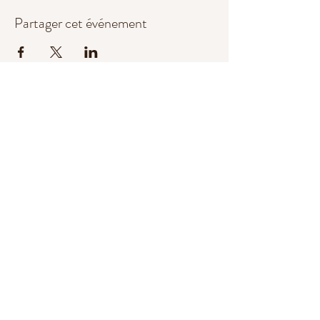
Partager cet événement
Babayogga
babayogga@gmail.com
© 2022 par Babayogga.