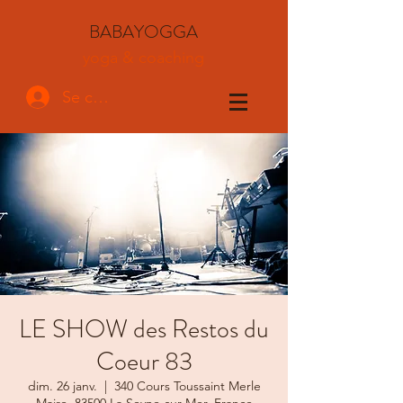
BABAYOGGA
yoga & coaching
Se connecter
LE SHOW des Restos du
Coeur 83
dim. 26 janv.
  |  
340 Cours Toussaint Merle