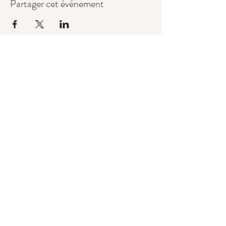
Partager cet événement
Babayogga
babayogga@gmail.com
© 2022 par Babayogga.