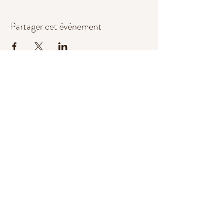
Partager cet événement
Babayogga
babayogga@gmail.com
© 2022 par Babayogga.