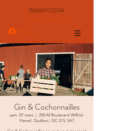
BABAYOGGA
yoga & coaching
Se connecter
Gin & Cochonnailles
sam. 07 mars
  |  
250-M Boulevard Wilfrid-
Hamel, Québec, QC G1L 5A7