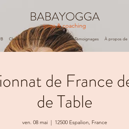
BABAYOGGA
yoga & coaching
UB
Challenge Summer Body
Tarifs
Témoignages
À propos de
onnat de France de
de Table
ven. 08 mai
  |  
12500 Espalion, France