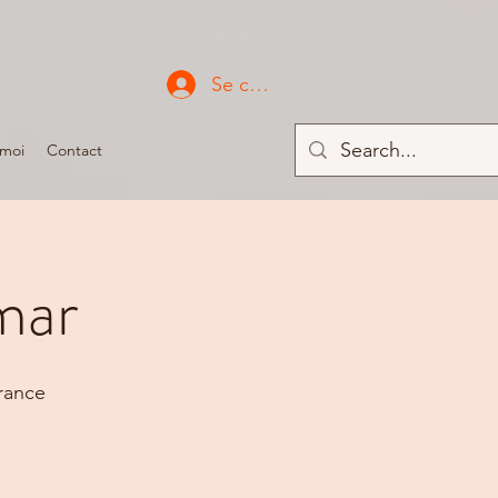
Se connecter
 moi
Contact
mar
rance