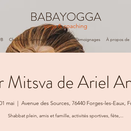
BABAYOGGA
yoga & coaching
UB
Challenge Summer Body
Tarifs
Témoignages
À propos de
r Mitsva de Ariel A
01 mai
  |  
Avenue des Sources, 76440 Forges-les-Eaux, F
Shabbat plein, amis et famille, activités sportives, fête,...