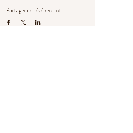
Partager cet événement
Babayogga
babayogga@gmail.com
© 2022 par Babayogga.